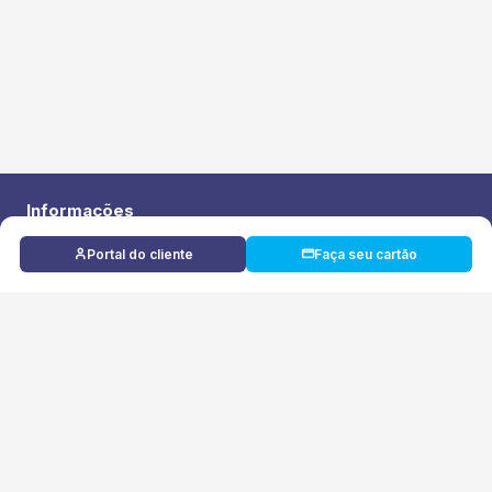
Informações
Lopes Supermercados Ltda
Portal do cliente
Faça seu cartão
CNPJ: 53.963.443/0001-44
© Todos os direitos reservados
Contato
(18) 3704-8410
(18) 98103-0005
cartaoproenca@proenca.com.br
Nossos sites
E-commerce
Clube Proença
Ofertas pelo WhatsApp
Feito com
por Devee